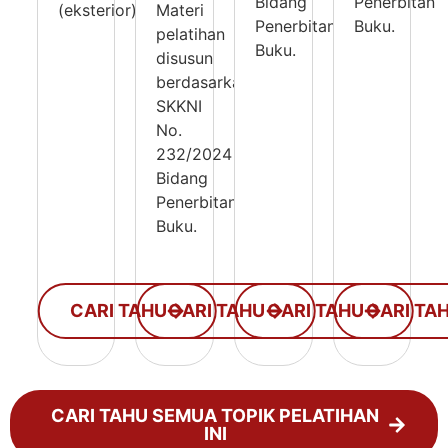
Bidang
Penerbitan
(eksterior).
Materi
Penerbitan
Buku.
pelatihan
Buku.
disusun
berdasarkan
SKKNI
No.
232/2024
Bidang
Penerbitan
Buku.
CARI TAHU
CARI TAHU
CARI TAHU
CARI TA
CARI TAHU SEMUA TOPIK PELATIHAN
INI