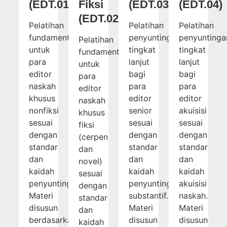
(EDT.01)
Fiksi
(EDT.03)
(EDT.04)
(EDT.02)
Pelatihan
Pelatihan
Pelatihan
fundamental
penyuntingan
penyuntinga
Pelatihan
untuk
tingkat
tingkat
fundamental
para
lanjut
lanjut
untuk
editor
bagi
bagi
para
naskah
para
para
editor
khusus
editor
editor
naskah
nonfiksi
senior
akuisisi
khusus
sesuai
sesuai
sesuai
fiksi
dengan
dengan
dengan
(cerpen
standar
standar
standar
dan
dan
dan
dan
novel)
kaidah
kaidah
kaidah
sesuai
penyuntingan.
penyuntingan
akuisisi
dengan
Materi
substantif.
naskah.
standar
disusun
Materi
Materi
dan
berdasarkan
disusun
disusun
kaidah