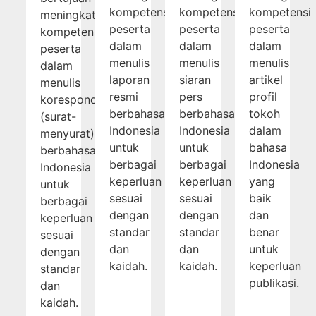
kompetensi
kompetensi
kompetensi
meningkatkan
peserta
peserta
peserta
kompetensi
dalam
dalam
dalam
peserta
menulis
menulis
menulis
dalam
laporan
siaran
artikel
menulis
resmi
pers
profil
korespondensi
berbahasa
berbahasa
tokoh
(surat-
Indonesia
Indonesia
dalam
menyurat)
untuk
untuk
bahasa
berbahasa
berbagai
berbagai
Indonesia
Indonesia
keperluan
keperluan
yang
untuk
sesuai
sesuai
baik
berbagai
dengan
dengan
dan
keperluan
standar
standar
benar
sesuai
dan
dan
untuk
dengan
kaidah.
kaidah.
keperluan
standar
publikasi.
dan
kaidah.