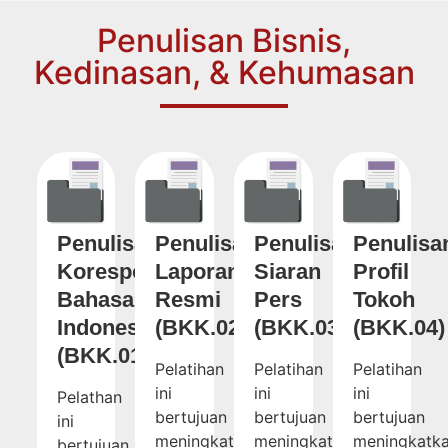
Penulisan Bisnis,
Kedinasan, & Kehumasan
Penulisan
Penulisan
Penulisan
Penulisa
Korespondensi
Laporan
Siaran
Profil
Bahasa
Resmi
Pers
Tokoh
Indonesia
(BKK.02)
(BKK.03)
(BKK.04)
(BKK.01)
Pelatihan
Pelatihan
Pelatihan
ini
ini
ini
Pelathan
bertujuan
bertujuan
bertujuan
ini
meningkatkan
meningkatkan
meningkatk
bertujuan