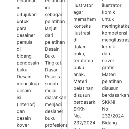
Pelatihan
Pelatihan
ilustrator
ilustrator
ini
ini
agar
komik
ditujukan
sebagai
memahami
untuk
untuk
pelatihan
konteks
meningkatk
para
lanjut
ilustrasi
kompetensi
desainer
dari
di
mengilustras
pemula
pelatihan
dalam
komik
di
Desain
buku,
dan
bidang
Buku
terutama
novel
pendesainan
Tingkat
buku
grafis..
buku.
Dasar.
anak.
Materi
Desain
Peserta
Materi
pelatihan
mencakup
sudah
pelatihan
disusun
desain
mulai
disusun
berdasarkan
isi
diarahkan
berdasarkan
SKKNI
(interior)
menjadi
SKKNI
No.
dan
desianer
No.
232/2024
desain
buku
232/2024
Bidang
kover
profesional.