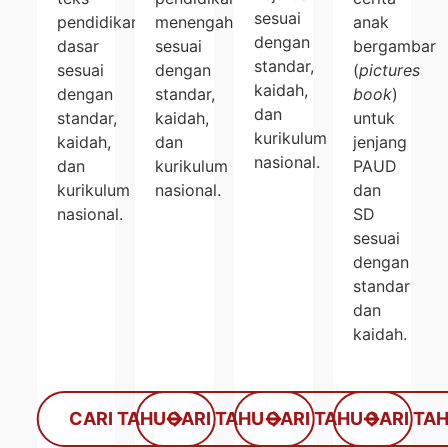
sesuai
pendidikan
menengah
anak
dengan
dasar
sesuai
bergambar
standar,
sesuai
dengan
(
pictures
kaidah,
dengan
standar,
book
)
dan
standar,
kaidah,
untuk
kurikulum
kaidah,
dan
jenjang
nasional.
dan
kurikulum
PAUD
kurikulum
nasional.
dan
nasional.
SD
sesuai
dengan
standar
dan
kaidah.
CARI TAHU
CARI TAHU
CARI TAHU
CARI TA