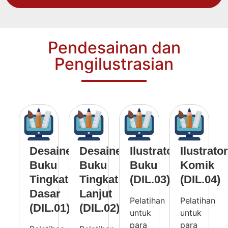
Pendesainan dan
Pengilustrasian
Desainer
Desainer
Ilustrator
Ilustrator
Buku
Buku
Buku
Komik
Tingkat
Tingkat
(DIL.03)
(DIL.04)
Dasar
Lanjut
Pelatihan
Pelatihan
(DIL.01)
(DIL.02)
untuk
untuk
para
para