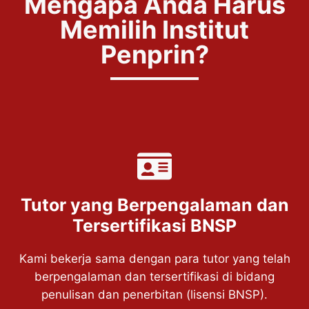
Mengapa Anda Harus
Terlengkap di Indonesia
Pelatihan Profesional
Memilih Institut
di Bidang Penulisan
Penprin?
dan Penerbitan
Institut Penprin berdiri sejak 2022 telah
menyelenggarakan berbagai pelatihan kompetensi di
bidang penulisan dan penerbitan. Kami menyediakan
pelatihan untuk klaster penulisan ilmiah, penulisan
bisnis/kedinasan dan humas, penulisan buku pendidikan,
serta desain dan ilustrasi.
Tutor yang Berpengalaman dan
Jelajahi Sekarang
Tersertifikasi BNSP
Kami bekerja sama dengan para tutor yang telah
berpengalaman dan tersertifikasi di bidang
penulisan dan penerbitan (lisensi BNSP).