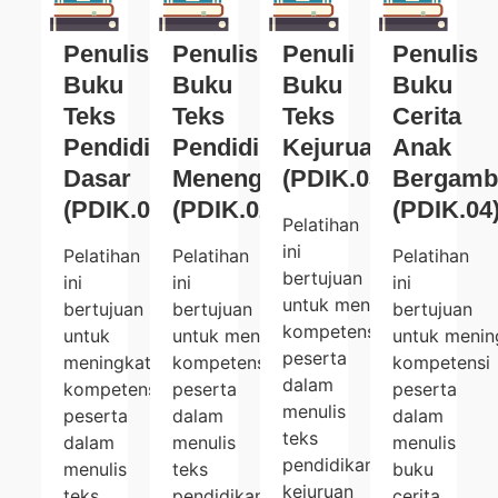
Penulis
Penulis
Penuli
Penulis
Buku
Buku
Buku
Buku
Teks
Teks
Teks
Cerita
Pendidikan
Pendidikan
Kejuruan
Anak
Dasar
Menengah
(PDIK.03)
Bergamb
(PDIK.01)
(PDIK.02)
(PDIK.04
Pelatihan
ini
Pelatihan
Pelatihan
Pelatihan
bertujuan
ini
ini
ini
untuk meningkatkan
bertujuan
bertujuan
bertujuan
kompetensi
untuk
untuk meningkatkan
untuk menin
peserta
meningkatkan
kompetensi
kompetensi
dalam
kompetensi
peserta
peserta
menulis
peserta
dalam
dalam
teks
dalam
menulis
menulis
pendidikan
menulis
teks
buku
kejuruan
teks
pendidikan
cerita