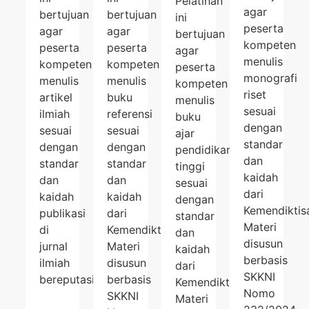
Pelatihan
agar
bertujuan
bertujuan
ini
peserta
agar
agar
bertujuan
kompeten
peserta
peserta
agar
menulis
kompeten
kompeten
peserta
monografi
menulis
menulis
kompeten
riset
artikel
buku
menulis
sesuai
ilmiah
referensi
buku
dengan
sesuai
sesuai
ajar
standar
dengan
dengan
pendidikan
dan
standar
standar
tinggi
kaidah
dan
dan
sesuai
dari
kaidah
kaidah
dengan
Kemendiktisa
publikasi
dari
standar
Materi
di
Kemendiktisaintek.
dan
disusun
jurnal
Materi
kaidah
berbasis
ilmiah
disusun
dari
SKKNI
bereputasi.
berbasis
Kemendiktisaintek.
Nomo
SKKNI
Materi