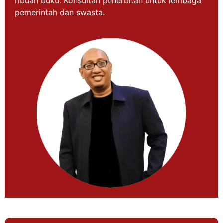
ribuan buku. Konsultan penerbitan untuk lembaga
pemerintah dan swasta.