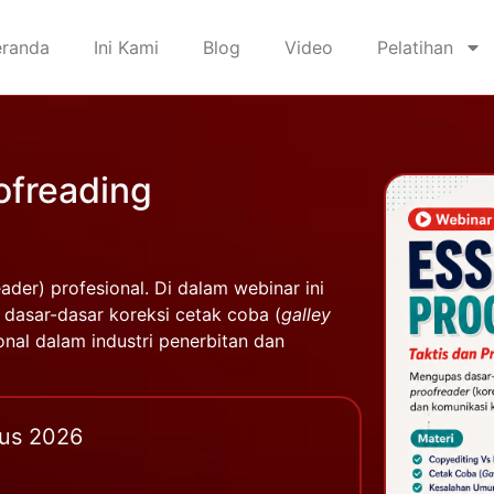
eranda
Ini Kami
Blog
Video
Pelatihan
ofreading
ader) profesional. Di dalam webinar ini
dasar-dasar koreksi cetak coba (
galley
onal dalam industri penerbitan dan
tus 2026