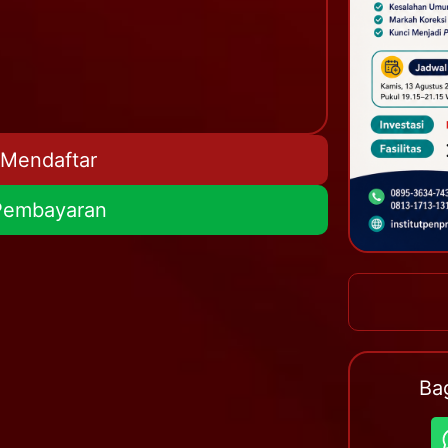
 Mendaftar
 Pembayaran
Bag