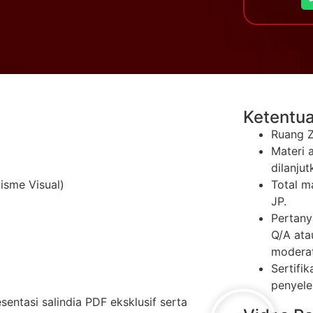
Ketentu
Ruang Z
Materi 
dilanju
sme Visual)
Total m
JP.
Pertany
Q/A ata
moderat
Sertifik
penyele
entasi salindia PDF eksklusif serta