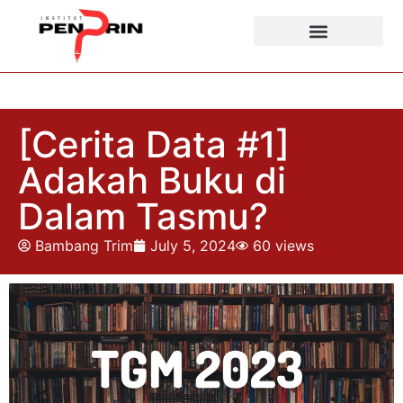
[Cerita Data #1]
Adakah Buku di
Dalam Tasmu?
Bambang Trim
July 5, 2024
60
views