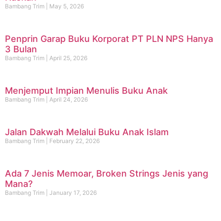
Bambang Trim
May 5, 2026
Penprin Garap Buku Korporat PT PLN NPS Hanya
3 Bulan
Bambang Trim
April 25, 2026
Menjemput Impian Menulis Buku Anak
Bambang Trim
April 24, 2026
Jalan Dakwah Melalui Buku Anak Islam
Bambang Trim
February 22, 2026
Ada 7 Jenis Memoar, Broken Strings Jenis yang
Mana?
Bambang Trim
January 17, 2026