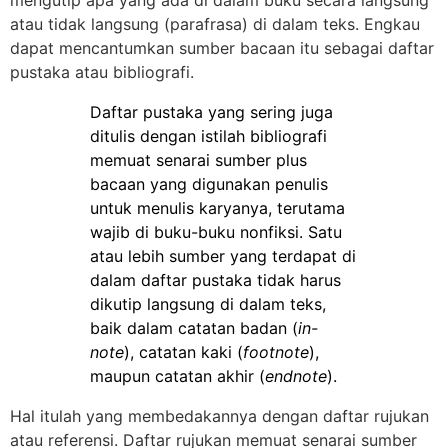
atau tidak langsung (parafrasa) di dalam teks. Engkau
dapat mencantumkan sumber bacaan itu sebagai daftar
pustaka atau bibliografi.
Daftar pustaka yang sering juga
ditulis dengan istilah bibliografi
memuat senarai sumber plus
bacaan yang digunakan penulis
untuk menulis karyanya, terutama
wajib di buku-buku nonfiksi. Satu
atau lebih sumber yang terdapat di
dalam daftar pustaka tidak harus
dikutip langsung di dalam teks,
baik dalam catatan badan (
in-
note
), catatan kaki (
footnote
),
maupun catatan akhir (
endnote
).
Hal itulah yang membedakannya dengan daftar rujukan
atau referensi. Daftar rujukan memuat senarai sumber