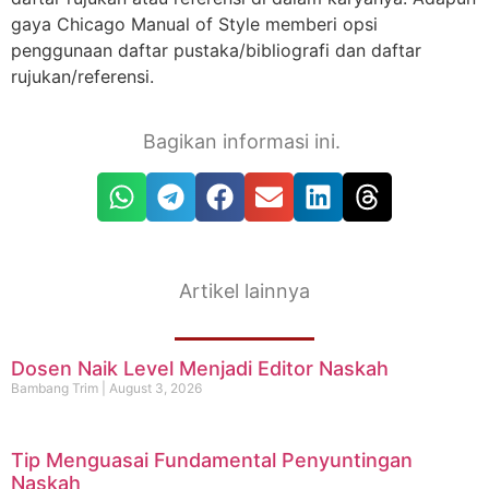
gaya Chicago Manual of Style memberi opsi
penggunaan daftar pustaka/bibliografi dan daftar
rujukan/referensi.
Bagikan informasi ini.
Artikel lainnya
Dosen Naik Level Menjadi Editor Naskah
Bambang Trim
August 3, 2026
Tip Menguasai Fundamental Penyuntingan
Naskah