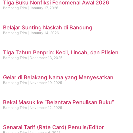
Tiga Buku Nonfiksi Fenomenal Awal 2026
Bambang Trim
January 17, 2026
Belajar Sunting Naskah di Bandung
Bambang Trim
January 14, 2026
Tiga Tahun Penprin: Kecil, Lincah, dan Efisien
Bambang Trim
December 13, 2025
Gelar di Belakang Nama yang Menyesatkan
Bambang Trim
November 19, 2025
Bekal Masuk ke “Belantara Penulisan Buku”
Bambang Trim
November 12, 2025
Senarai Tarif (Rate Card) Penulis/Editor
Bambang Trim
November 4, 2025